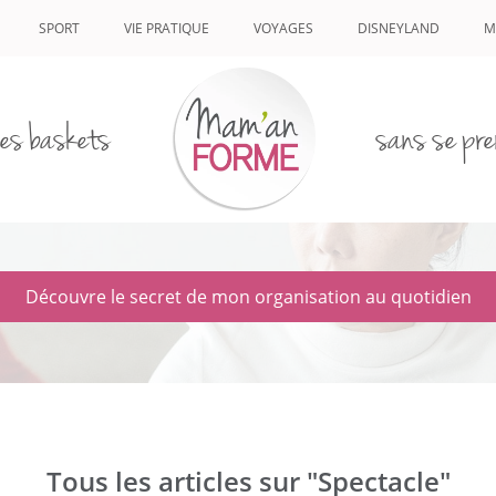
SPORT
VIE PRATIQUE
VOYAGES
DISNEYLAND
M
es baskets
sans se pre
Découvre le secret de mon organisation au quotidien
Tous les articles sur "Spectacle"