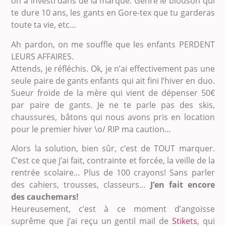
on a investi dans de la marque. Genre le blouson qui
te dure 10 ans, les gants en Gore-tex que tu garderas
toute ta vie, etc…
Ah pardon, on me souffle que les enfants PERDENT
LEURS AFFAIRES.
Attends, je réfléchis. Ok, je n’ai effectivement pas une
seule paire de gants enfants qui ait fini l’hiver en duo.
Sueur froide de la mère qui vient de dépenser 50€
par paire de gants. Je ne te parle pas des skis,
chaussures, bâtons qui nous avons pris en location
pour le premier hiver \o/ RIP ma caution…
Alors la solution, bien sûr, c’est de TOUT marquer.
C’est ce que j’ai fait, contrainte et forcée, la veille de la
rentrée scolaire… Plus de 100 crayons! Sans parler
des cahiers, trousses, classeurs…
J’en fait encore
des cauchemars!
Heureusement, c’est à ce moment d’angoisse
suprême que j’ai reçu un gentil mail de
Stikets
, qui